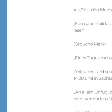
Als Gott den Mensc
„Fernsehen bildet.
lese.“
(Groucho Marx)
„Eines Tages müsse
Zeitzonen sind scho
14:20 und in Sach
„An allem Unfug, de
nicht verhindern.“ 